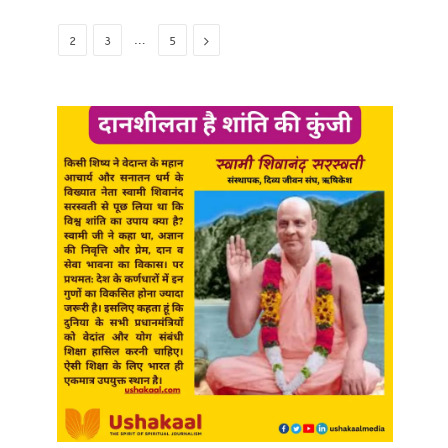
Next
…
1
2
3
5