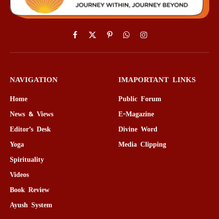
Facebook
X
Pinterest
WhatsApp
Instagram
(Twitter)
NAVIGATION
IMAPORTANT LINKS
Home
Public Forum
News & Views
E-Magazine
Editor’s Desk
Divine Word
Yoga
Media Clipping
Spirituality
Videos
Book Review
Ayush System