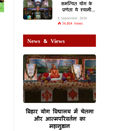
समन्वित योग के
प्रणेता थे स्वामी
शिवानंद सरस्वती
8 September 2024
56,804
Views
News & Views
बिहार योग विद्यालय में चेतना
और आत्मपरिवर्तन का
महानुष्ठान