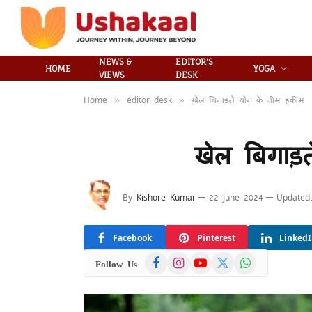
NEWS &
EDITOR’S
HOME
YOGA
VIEWS
DESK
Home
editor desk
खेल बिगाड़ते योग के नीम हकीम
»
»
खेल बिगाड़
By
Kishore Kumar
22 June 2024
Updated
Facebook
Pinterest
Linked
Facebook
Instagram
YouTube
X
WhatsApp
Follow Us
(Twitter)