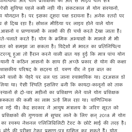
ोगाचार्यों और योग प्रशिक्षकों की ओर से लाइव योग सत्र
ऐसी सुविधा पहले कभी नहीं थी। संकटकाल में योग संस्थानों,
ूल्य योगदान है। पर इसका दूसरा पक्ष डरावना है। अनेक स्तरों पर
ट रूप से दिख रहा है। सोशल मीडिया पर लाइव होने वाले योग
आसनों व प्राणायामों के लाभों की ही चर्चा करते देखा जाता है।
ते-चलाते करते हैं। योग के क्रमिक अभ्यासों के मामले में भी
स बात को समझा जा सकता है।
विदेशों में भारत का प्रतिनिधित्व
टरव्यू हुआ तो हैरान करने वाली बात यह हुई कि मात्र पांच योग
 यानी वे कठिन आसनों के साथ ही अच्छे प्रकार से योग की कक्षा
की शासकीय परिषद के सदस्य डॉ. वरुण वीर ने इस बात का
झने वालों के चेहरे पर बल पड़ जाना स्वाभाविक था। दरअसल डॉ
यू लिया था। ऐसी स्थिति इसलिए बनी कि कायदा-कानूनों को ताक
ानों से दो-चार महीनों का प्रशिक्षण लेने वाले योग प्रशिक्षक
ाकरूकता की कमी का लाभ उन्हें मिल रहा था। वाणिज्यिक
 आ गई थी।
केंद्र सरकार ने आयुष मंत्रालय के जरिए सूरत को
्रशिक्षकों की गुणवत्ता में सुधार लाने के लिए सन् 2018 में योग
ा का स्वरूप नेशनल एलिजिबिलिटी टेस्ट के छोटे भाई की तरह है।
बोर्ड की परीक्षा देकर प्रमाण-पत्र हासिल कर सकते हैं। योग