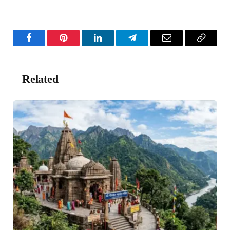
Facebook
Pinterest
LinkedIn
Telegram
Email
Copy
Link
Related
Posts