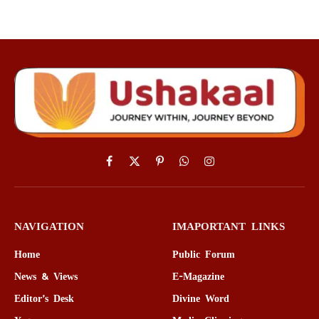
Facebook
X
Pinterest
WhatsApp
Instagram
(Twitter)
NAVIGATION
IMAPORTANT LINKS
Home
Public Forum
News & Views
E-Magazine
Editor’s Desk
Divine Word