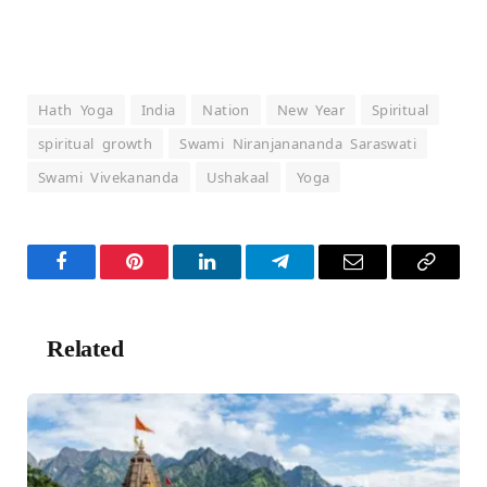
Hath Yoga
India
Nation
New Year
Spiritual
spiritual growth
Swami Niranjanananda Saraswati
Swami Vivekananda
Ushakaal
Yoga
Facebook
Pinterest
LinkedIn
Telegram
Email
Copy
Link
Related
Posts