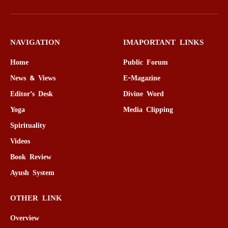
Facebook
X
Pinterest
WhatsApp
Instagram
(Twitter)
NAVIGATION
IMAPORTANT LINKS
Home
Public Forum
News & Views
E-Magazine
Editor’s Desk
Divine Word
Yoga
Media Clipping
Spirituality
Videos
Book Review
Ayush System
OTHER LINK
Overview