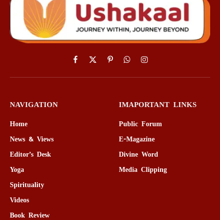
Facebook
X
Pinterest
WhatsApp
Instagram
(Twitter)
NAVIGATION
IMAPORTANT LINKS
Home
Public Forum
News & Views
E-Magazine
Editor’s Desk
Divine Word
Yoga
Media Clipping
Spirituality
Videos
Book Review