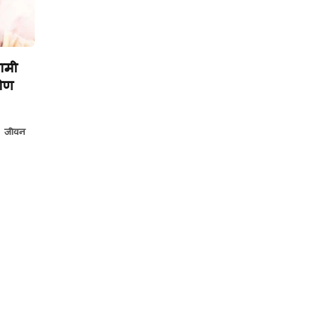
ामी
कोण
ुम जीवन