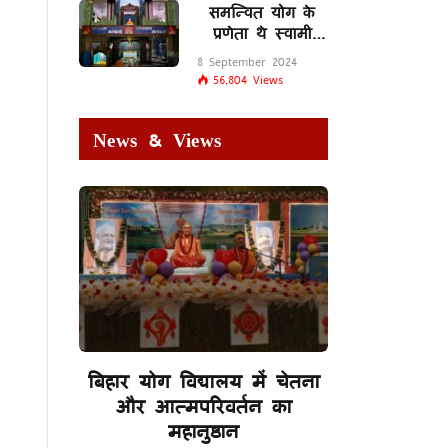
समन्वित योग के
प्रणेता थे स्वामी
शिवानंद सरस्वती
8 September 2024
56,804
Views
News & Views
बिहार योग विद्यालय में चेतना
और आत्मपरिवर्तन का
महानुष्ठान