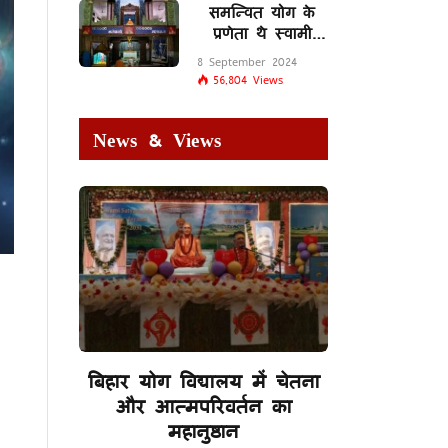
समन्वित योग के
प्रणेता थे स्वामी
शिवानंद सरस्वती
8 September 2024
56,804
Views
News & Views
बिहार योग विद्यालय में चेतना
और आत्मपरिवर्तन का
महानुष्ठान