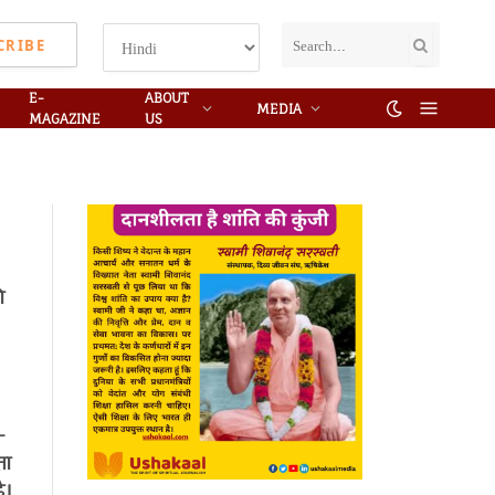
CRIBE
E-
ABOUT
MEDIA
MAGAZINE
US
ी
-
ता
ै।