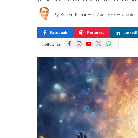
By
Kishore Kumar
11 April 2025
Updated:
Facebook
Pinterest
Linked
Facebook
Instagram
YouTube
X
WhatsApp
Follow Us
(Twitter)