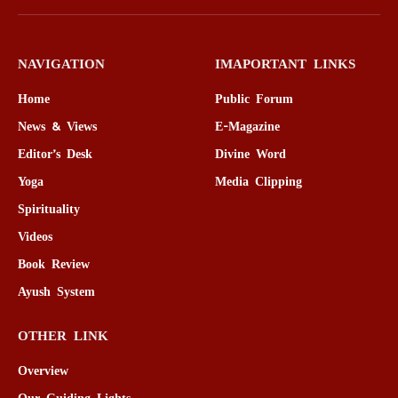
(Twitter)
NAVIGATION
IMAPORTANT LINKS
Home
Public Forum
News & Views
E-Magazine
Editor’s Desk
Divine Word
Yoga
Media Clipping
Spirituality
Videos
Book Review
Ayush System
OTHER LINK
Overview
Our Guiding Lights