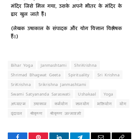
मंदिर जिसे मिल गया, उसके अपने भीतर के मंदिर के
द्वार खुल जाते हैं।
(लेखक उषाकाल के संपादक और योग विज्ञान विश्लेषक
हैं।)
Bihar Yoga
Janmashtami
ShriKrishna
Shrimad Bhagwat Geeta
Spirituality
Sri Krishna
SriKrishna
Srikrishna Janmashtami
Swami Satyananda Saraswati
Ushakaal
Yoga
अध्यात्म
उषाकाल
कर्मयोग
ज्ञानयोग
भक्तियोग
योग
वृंदावन
श्रीकृष्ण
श्रीकृष्ण जन्माष्टमी