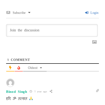
Subscribe
Login
1
COMMENT
Oldest
Binod Singh
1 year ago
हरि ॐ तत्सत