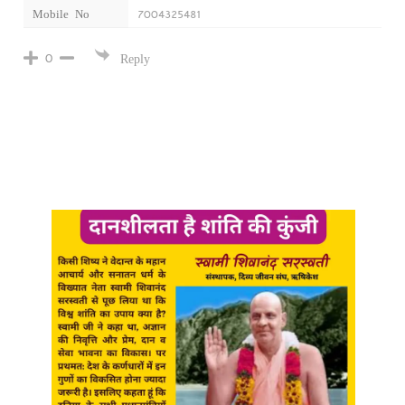
Mobile No
7004325481
0
Reply