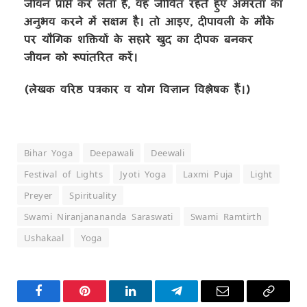
जीवन प्राप्त कर लेता है, वह जीवित रहते हुए अमरता का
अनुभव करने में सक्षम है। तो आइए, दीपावली के मौके
पर यौगिक शक्तियों के सहारे खुद का दीपक बनकर
जीवन को रूपांतरित करें।
(लेखक वरिष्ठ पत्रकार व योग विज्ञान विश्लेषक हैं।)
Bihar Yoga
Deepawali
Deewali
Festival of Lights
Jyoti Yoga
Laxmi Puja
Light
Preyer
Spirituality
Swami Niranjanananda Saraswati
Swami Ramtirth
Ushakaal
Yoga
Facebook
Pinterest
LinkedIn
Telegram
Email
Copy