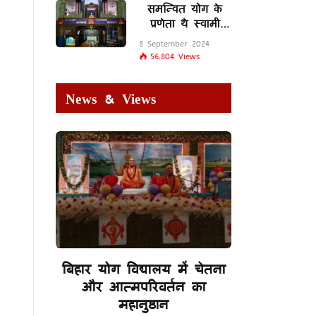
समन्वित योग के
प्रणेता थे स्वामी
शिवानंद सरस्वती
8 September 2024
56,804
Views
News & Views
बिहार योग विद्यालय में चेतना
और आत्मपरिवर्तन का
महानुष्ठान