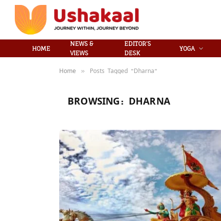
NEWS &
EDITOR’S
HOME
YOGA
VIEWS
DESK
Home
Posts Tagged "Dharna"
»
BROWSING:
DHARNA