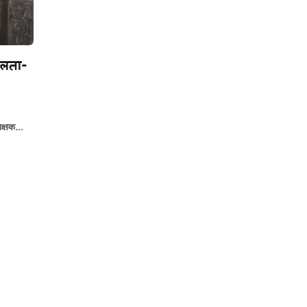
फलता-
िक्षक…