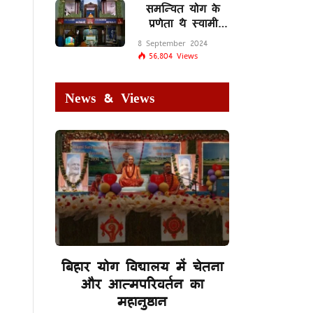
समन्वित योग के
प्रणेता थे स्वामी
शिवानंद सरस्वती
8 September 2024
56,804
Views
News & Views
बिहार योग विद्यालय में चेतना
और आत्मपरिवर्तन का
महानुष्ठान