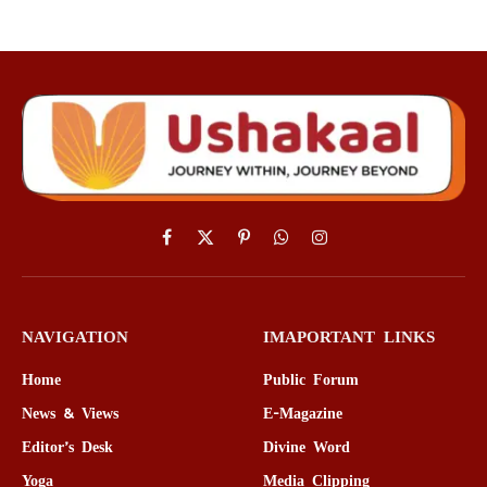
Facebook
X
Pinterest
WhatsApp
Instagram
(Twitter)
NAVIGATION
IMAPORTANT LINKS
Home
Public Forum
News & Views
E-Magazine
Editor’s Desk
Divine Word
Yoga
Media Clipping