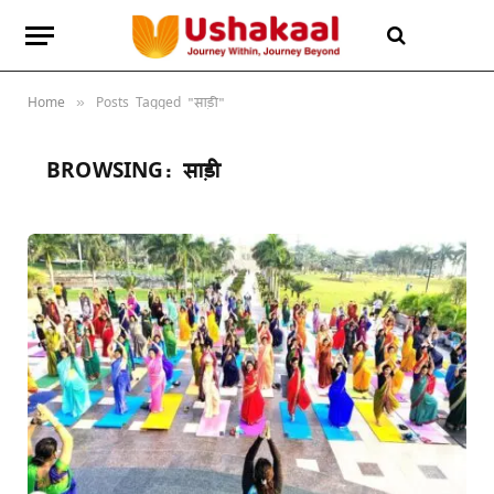
Home
Posts Tagged "साड़ी"
»
BROWSING:
साड़ी