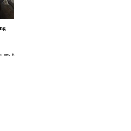
ing
s me, it