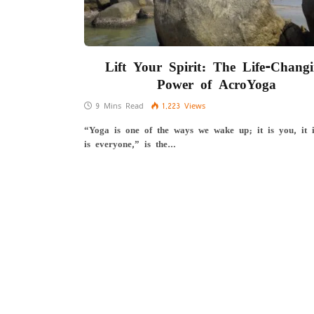
Lift Your Spirit: The Life-Chang
Power of AcroYoga
9 Mins Read
1,223
Views
“Yoga is one of the ways we wake up; it is you, it i
is everyone,” is the…