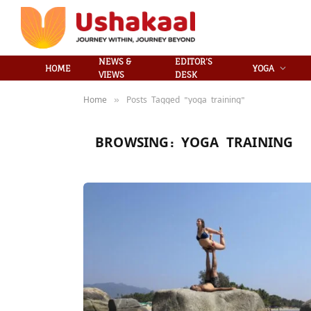
NEWS &
EDITOR’S
HOME
YOGA
VIEWS
DESK
Home
Posts Tagged "yoga training"
»
BROWSING:
YOGA TRAINING